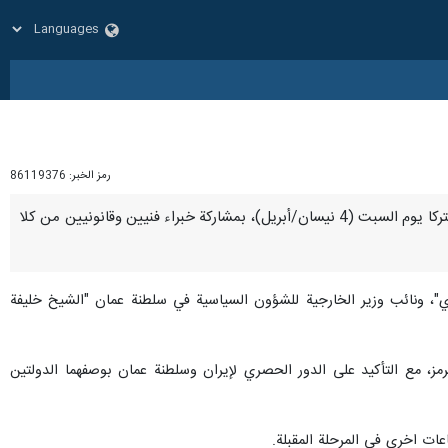
رمز الخبر:
86119376
طهران / 5 نيسان / أبريل / إرنا - عقد نائبا وزيري الخارجية لسلطنة عمان والجمهورية الإسلامية الإيرانية، اجتماعا مشتركا يوم السبت (4 نيسان/أبريل)، بمشاركة خبراء فنيين وقانونيين من كلا
بادي"، ونائب وزير الخارجية للشؤون السياسية في سلطنة عمان "الشيخ خليفة
، مع التأكيد على الدور الحصري لإيران وسلطنة عمان بوصفهما الدولتين
عات اخرى في المرحلة المقبلة.