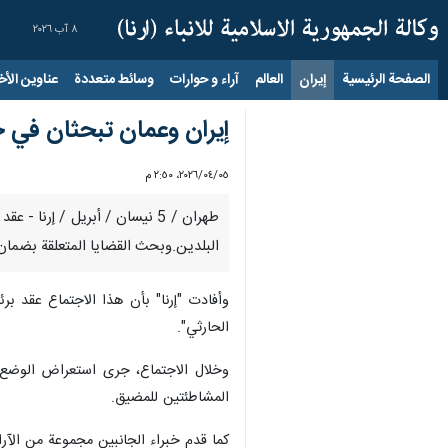
٨ آب ٢٠٢٦
الصفحة الرئيسية
إيران
العالم
آراء و حوارات
وسائط متعددة
عناوين الأخب
إيران وعمان تبحثان في خ
٠٥‏/٠٤‏/٢٠٢٦، ٢:٥٠ م
البلدين.وبحث القضايا المتعلقة بضمان
وأفادت "إرنا" بأن هذا الاجتماع عقد بر
الحارثي".
وخلال الاجتماع، جرى استعراض الوضع ا
المشاطئتين للمضيق.
كما قدم خبراء الجانبين مجموعة من الآرا