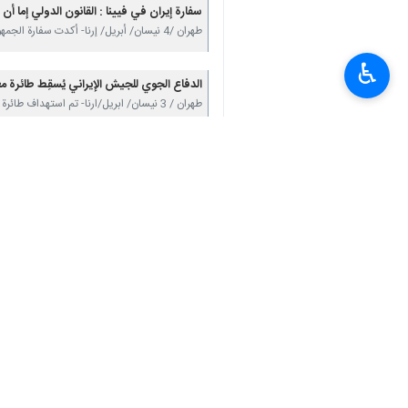
أخبار ذات صلة
♿︎
سفارة إيران في فيينا : القانون الدولي إما أن 
طهران /4 نيسان/ أبريل/ إرنا- أكدت سفارة الجمهورية الإسلامية الإيرانية في فيينا، ردا على التصريحات…
الدفاع الجوي للجيش الإيراني يُسقِط طائرة معادية من طراز 
طهران / 3 نيسان/ ابريل/ارنا- تم استهداف طائرة للعدو الاميركي الصهيوني من طراز A10 قرب مضيق…
مسؤول إيراني: يجب وضع نظام قانوني خا
طهران /3 نيسان /أبريل/إرنا- قال رئیس المجلس الأعلی الاستراتیجي للتحالف التجاري "الشمال- جنوب…
تعليقك