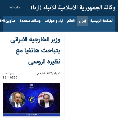
٧ آب ٢٠٢٦
الصفحة الرئيسية
إيران
العالم
آراء و حوارات
وسائط متعددة
عناوين الأخب
وزير الخارجية الايراني
يتباحث هاتفيا مع
نظيره الروسي
٠٥‏/٠٤‏/٢٠٢٦، ٧:٥٨ م
رمز الخبر:
86119550