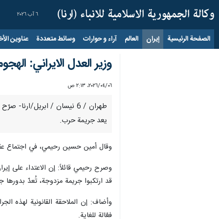
٦ آب ٢٠٢٦
الصفحة الرئيسية
إيران
العالم
آراء و حوارات
وسائط متعددة
عناوين الأخب
وزير العدل الايراني: اله
٠٦‏/٠٤‏/٢٠٢٦، ٢:١٣ ص
طهران / 6 نيسان / ابريل/ارنا
يعد جريمة حرب.
وقال أمين حسين رحيمي، في اجتماع عقد ا
وصرح رحيمي قائلاً: إن الاعتداء على إير
قد ارتكبوا جريمة مزدوجة، تُعدّ بدورها ج
وأضاف: إن الملاحقة القانونية لهذه الجر
فعّالة للغاية.