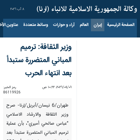
٨ آب ٢٠٢٦
الصفحة الرئيسية
إيران
العالم
آراء و حوارات
وسائط متعددة
عناوين الأخب
وزير الثقافة: ترميم
المباني المتضررة ستبدأ
بعد انتهاء الحرب
٠٦‏/٠٤‏/٢٠٢٦، ١٠:٢٢ ص
رمز الخبر:
86119926
طهران/6 نيسان/أبريل/إرنا- صرح
وزير الثقافة والارشاد الاسلامي
"عباس صالحي أميري"، بأن عملية
ترميم المباني المتضررة ستبدأ بعد