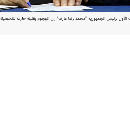
د النائب الأول لرئيس الجمهورية "محمد رضا عارف": إن الهجوم بقنبلة خارقة لل
ن الصهیو الأمريكي على جامعة شريف الصناعية في العاصمة طهران: إن الهجو
 الخرسانة كي يدمر بالقنابل؛ فالحصن الحقيقي هو إرادة أساتذتنا ونخبنا.
 یستطع أي توحش في التاريخ أن یسلب العلم والمعرفة من الإيرانيين. فالمعر