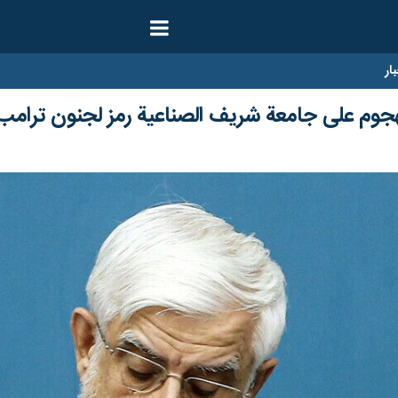
ار
هجوم على جامعة شريف الصناعية رمز لجنون ترامب