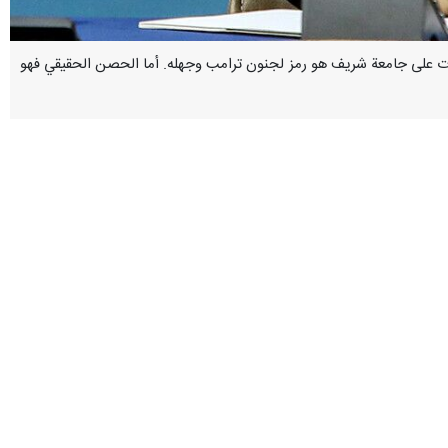
تحصينات على جامعة شريف هو رمز لجنون ترامب وجهله. أما الحصن الحقيقي فهو
م على جامعة شريف الصناعية بقنبلة خارقة للتحصينات هو رمز لجنون ترامب
فة متأصلة في نفوسنا ومتجذرة في أرواحنا، وهذا الحصن والخندق لا يمكن أن