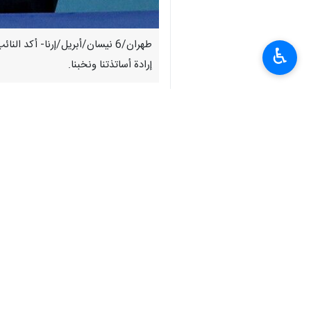
طهران/6 نيسان/أبريل/إرنا- أک
♿︎
إرادة أساتذتنا ونخبنا.
وكتب "عارف" في رسالة رداً على العدوا
وجهله. فهو لا يفهم أن علم إيران ليس في
وأکد النائب الأول لرئيس الجمهورية: لم
ينهار.
انتهی**3280
إيران
سياسة
٠ Persons