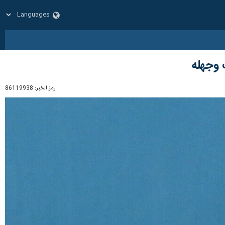
 وجهله
رمز الخبر:
86119938