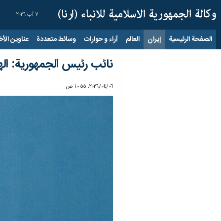
٧ آب ٢٠٢٦
الصفحة الرئيسية
إيران
العالم
آراء و حوارات
وسائط متعددة
عناوين الأخب
نائب رئيس الجمهورية: ال
٠٦‏/٠٤‏/٢٠٢٦، ١٠:٥٥ ص