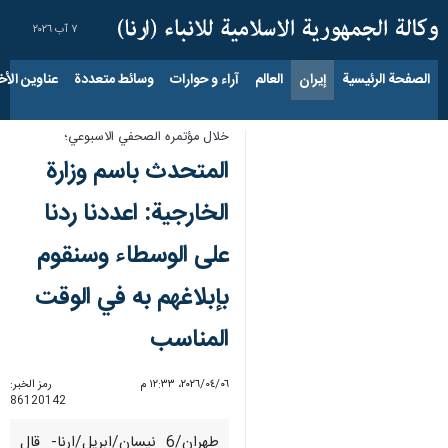
٧ آب ٢٠٢٦
الصفحة الرئيسية
إيران
العالم
آراء و حوارات
وسائط متعددة
عناوين الأخب
خلال مؤتمره الصحفي الاسبوعي؛
المتحدث باسم وزارة
الخارجية: اعددنا ردنا
على الوسطاء وسنقوم
بإبلاغهم به في الوقت
المناسب
٠٦‏/٠٤‏/٢٠٢٦، ١٢:٣٣ م
رمز الخبر:
86120142
طهران/6 نيسان/ابريل/ارنا- قال