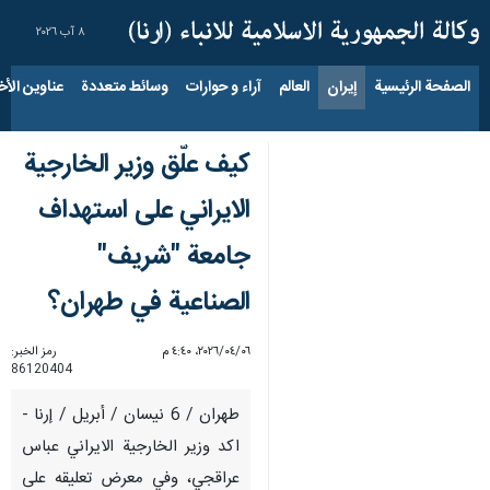
٨ آب ٢٠٢٦
الصفحة الرئيسية
إيران
العالم
آراء و حوارات
وسائط متعددة
عناوين الأخب
كيف علّق وزير الخارجية
الايراني على استهداف
جامعة "شريف"
الصناعية في طهران؟
٠٦‏/٠٤‏/٢٠٢٦، ٤:٤٠ م
رمز الخبر:
86120404
طهران / 6 نيسان / أبريل / إرنا -
اكد وزير الخارجية الايراني عباس
عراقجي، وفي معرض تعليقه على