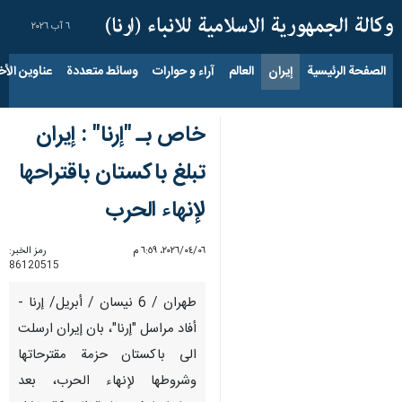
٦ آب ٢٠٢٦
الصفحة الرئيسية
إيران
العالم
آراء و حوارات
وسائط متعددة
عناوين الأخب
خاص بـ "إرنا" : إيران
تبلغ باكستان باقتراحها
لإنهاء الحرب
٠٦‏/٠٤‏/٢٠٢٦، ٦:٥٩ م
رمز الخبر:
86120515
طهران / 6 نيسان / أبريل/ إرنا -
أفاد مراسل "إرنا"، بان إيران ارسلت
الى باكستان حزمة مقترحاتها
وشروطها لإنهاء الحرب، بعد