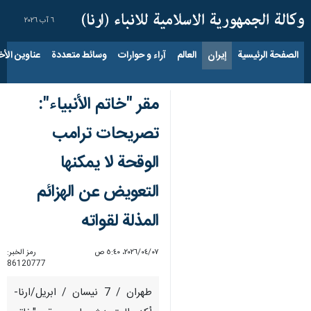
٦ آب ٢٠٢٦
الصفحة الرئيسية
إيران
العالم
آراء و حوارات
وسائط متعددة
عناوين الأخب
مقر "خاتم الأنبياء":
تصريحات ترامب
الوقحة لا يمكنها
التعويض عن الهزائم
المذلة لقواته
٠٧‏/٠٤‏/٢٠٢٦، ٥:٤٠ ص
رمز الخبر:
86120777
طهران / 7 نيسان / ابريل/ارنا-