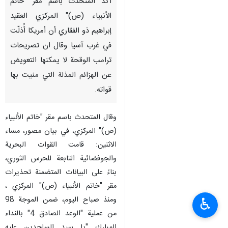
أكد المتحدث باسم مقر "خاتم
الأنبياء (ص)" المركزي العقيد
إبراهيم ذو الفقاري أن أمريكا أُذلّت
في غرب آسيا وقال ان تصريحات
ترامب الوقحة لا يمكنها التعويض
عن الهزائم المذلة التي منيت بها
قواته.
وقال المتحدث باسم مقر "خاتم الأنبياء
(ص)" المركزي، في بيان مصور، مساء
الاثنين: قامت القوات البحرية
والجوفضائية التابعة للحرس الثوري،
بناءً على البيانات المتضمنة تحذيرات
مقر "خاتم الأنبياء (ص)" المركزي ،
ومنذ صباح اليوم، ضمن الموجة 98
♿︎
من عملية "الوعد الصادق 4" بالنداء
المبارك "يا سيد الساجدين عليه