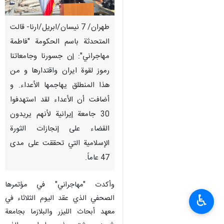
طهران/ 7 نيسان/ابريل/ارنا- قالت
المتحدثة باسم الحكومة "فاطمة
مهاجراني": إن جسورنا وجامعاتنا
رموز لقوة ایران واقتدارها و من
هذا المنطلق يهاجمها الأعداء. و
أضافت أن الأعداء لقد استهدفوا
30 جامعة إيرانية لأنهم يريدون
القضاء علی إنجازات الثورة
الإسلامية التي تحققت على مدى
47 عاماً.
وأکدت "مهاجراني" في مؤتمرها
♿︎
الصحفي الذي عقد اليوم الثلاثاء في
معهد أبحاث الليزر والبلازما بجامعة