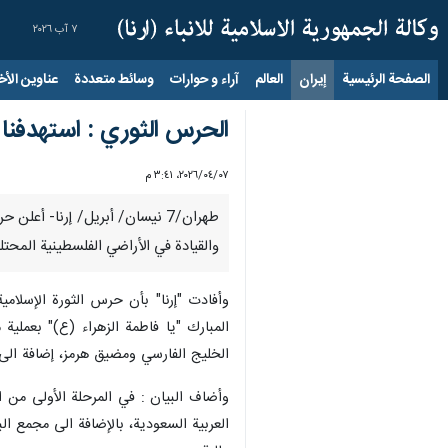
٧ آب ٢٠٢٦
الصفحة الرئيسية
إيران
العالم
آراء و حوارات
وسائط متعددة
عناوين الأخب
الحرس الثوري : استهدفنا 
٠٧‏/٠٤‏/٢٠٢٦، ٣:٤١ م