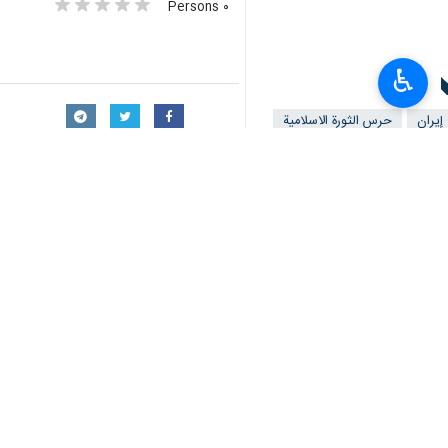
المبارك "يا فاطمة الزهراء (ع)" بعملي
♿︎
الخليج الفارسي ومضيق هرمز، إضافة الى
وأضاف البيان : في المرحلة الأولى من ا
العربية السعودية، بالإضافة الى مجمع ال
عالية.
وأشار البيان الى أن سفينة حاويات تابع
قبل المجاهدين في عملية استخباراتية وه
كما أضاف البيان أن موقع حاملة الطائرات "CVN 72" التابعة للإرهابيين الأمريكيين في أعماق المحيط الهندي تعرض لهجوم باستخدام صواريخ كروز بحرية ب
ووجه الحرس في بيانه رسالة إلى الأعدا
باتت في مرمى مجاهدينا في حال الهجوم ع
وأكد حرس الثورة الإسلامية أن الجيش الأ
الرد بالمثل على الاعتداءات الدنيئة على ا