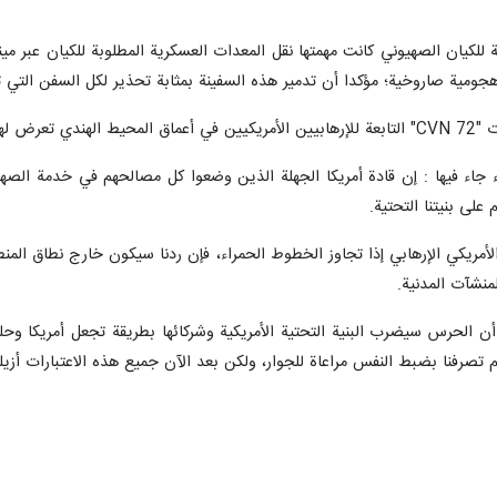
أعلن حرس الثورة الإسلامية عن استهداف القواعد والمصالح الأمريكية في منطقة ا
يات "الوعد الصادق 4".