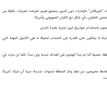
لخليج الفارسي ومضيق هرمز، إضافة إلى مراكز تجمع العسكريين ومراكز السيطرة