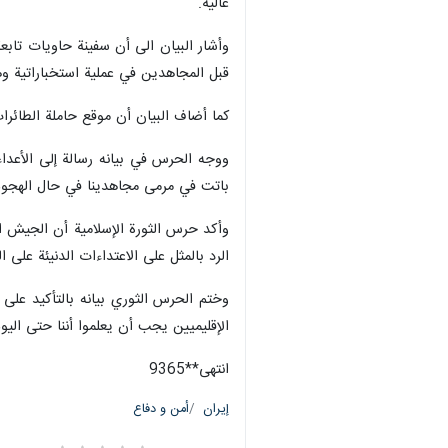
طهران/7 نيسان/ أبريل/ إرنا- 
والقيادة في الأراضي الفلسطينية المحتلة ضمن موجة 99 من عم