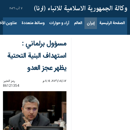
٧ آب ٢٠٢٦
الصفحة الرئيسية
إيران
العالم
آراء و حوارات
وسائط متعددة
عناوين الأخب
مسؤول برلماني :
استهداف البنية التحتية
يظهر عجز العدو
٠٧‏/٠٤‏/٢٠٢٦، ٤:١٤ م
رمز الخبر:
86121354