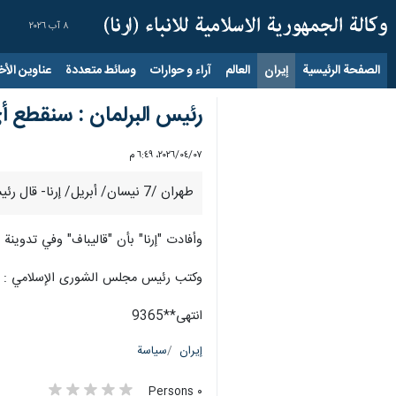
٨ آب ٢٠٢٦
الصفحة الرئيسية
إيران
العالم
آراء و حوارات
وسائط متعددة
عناوين الأخب
رئيس البرلمان : سنقطع أي
٠٧‏/٠٤‏/٢٠٢٦، ٦:٤٩ م
طهران /7 نيسان/ أبريل/ إرنا- قال رئيس مجلس الشورى الإسلامي الإيراني "محمد باقر قاليباف" : سنقطع أي إصبع يشير بالتهديد أو الاستسلام نحو شعبنا.
وأفادت "إرنا" بأن "قاليباف" وفي تدوين
وكتب رئيس مجلس الشورى الإسلامي : "س
انتهى**9365
إيران
سياسة
٠ Persons