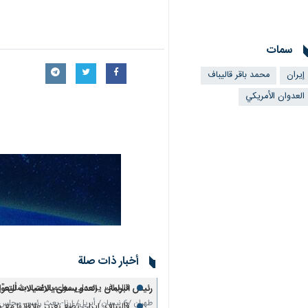
سمات
إيران
محمد باقر قاليباف
العدوان الأمريكي
أخبار ذات صلة
قاليباف: تصرفات ترامب تحوّل اميركا
قاليباف یرد على مزاعم ترامب بشأن "إنق
رئيس البرلمان : العدو يسعى بالاغتيالات لل
طهران /6 نيسان/ أبريل/ إرنا- بعث رئيس مجلس الشورى الإسلامي الإيراني "محمد باقر قاليباف" رسالة…
قالیباف: إيران تضع تعزيز علاقاتها مع 