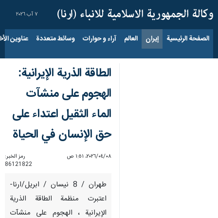
٧ آب ٢٠٢٦
الصفحة الرئيسية
إيران
العالم
آراء و حوارات
وسائط متعددة
عناوين الأخب
الطاقة الذرية الإيرانية:
الهجوم على منشآت
الماء الثقيل اعتداء على
حق الإنسان في الحياة
٠٨‏/٠٤‏/٢٠٢٦، ١:٥١ ص
رمز الخبر:
86121822
طهران / 8 نيسان / ابريل/ارنا-
اعتبرت منظمة الطاقة الذرية
الإيرانية ، الهجوم على منشآت