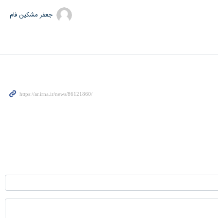
جعفر مشکین فام