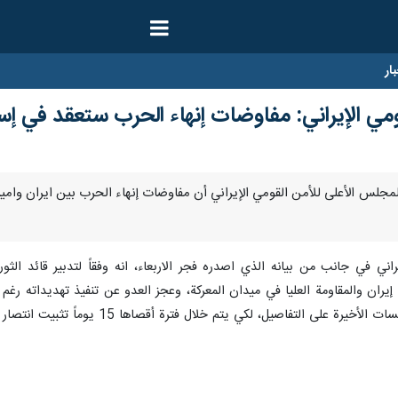
ار
مي الإيراني: مفاوضات إنهاء الحرب ستعقد في إسل
- أعلن المجلس الأعلى للأمن القومي الإيراني أن مفاوضات إنهاء الحرب بين ايران و
اني في جانب من بيانه الذي اصدره فجر الاربعاء، انه وفقاً لتدبير قائد الثو
 إيران والمقاومة العليا في ميدان المعركة، وعجز العدو عن تنفيذ تهديداته رغم
م خلال فترة أقصاها 15 يوماً تثبيت انتصار إيران في الميدان سياسياً أيضاً مع إنهاء تلك التفاصيل.