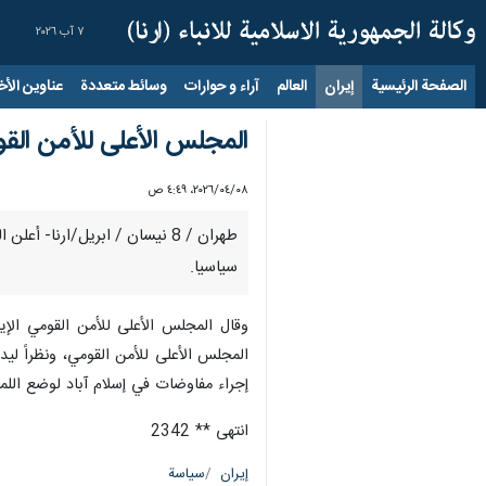
٧ آب ٢٠٢٦
الصفحة الرئيسية
إيران
العالم
آراء و حوارات
وسائط متعددة
عناوين الأخب
المجلس الأعلى للأمن القو
٠٨‏/٠٤‏/٢٠٢٦، ٤:٤٩ ص
طهران / 8 نيسان / ابريل/ارنا
سياسيا.
وقال المجلس الأعلى للأمن القومي الإير
المجلس الأعلى للأمن القومي، ونظراً ليد
إجراء مفاوضات في إسلام آباد لوضع اللمسات الأخيرة على التفاصيل، لكي يت
انتهى ** 2342
إيران
سياسة