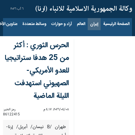
٦ آب ٢٠٢٦
الصفحة الرئيسية
إيران
العالم
آراء و حوارات
وسائط متعددة
عناوين الأخب
الحرس الثوري : أكثر
من 25 هدفا ستراتيجيا
للعدو الأمريكي-
الصهيوني استهدفت
الليلة الماضية
٠٨‏/٠٤‏/٢٠٢٦، ٤:١٧ م
رمز الخبر:
86122415