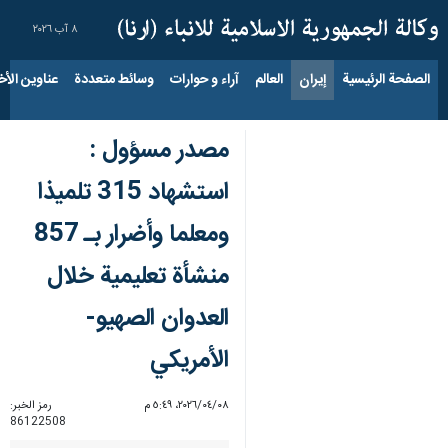
٨ آب ٢٠٢٦
الصفحة الرئيسية
إيران
العالم
آراء و حوارات
وسائط متعددة
عناوين الأخب
مصدر مسؤول :
استشهاد 315 تلميذا
ومعلما وأضرار بـ 857
منشأة تعليمية خلال
العدوان الصهيو-
الأمريكي
٠٨‏/٠٤‏/٢٠٢٦، ٥:٤٩ م
رمز الخبر:
86122508