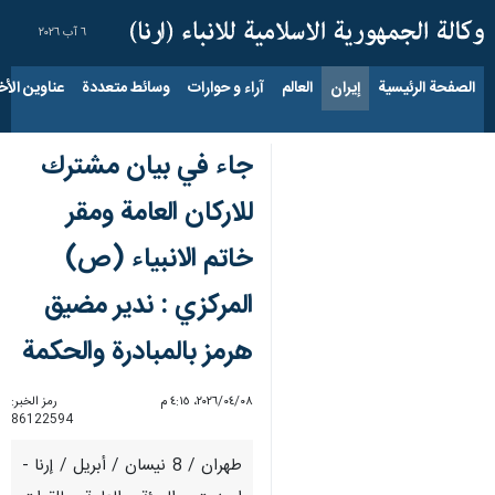
٦ آب ٢٠٢٦
الصفحة الرئيسية
إيران
العالم
آراء و حوارات
وسائط متعددة
عناوين الأخب
جاء في بيان مشترك
للاركان العامة ومقر
خاتم الانبياء (ص)
المركزي : ندير مضيق
هرمز بالمبادرة والحكمة
٠٨‏/٠٤‏/٢٠٢٦، ٤:١٥ م
رمز الخبر:
86122594
طهران / 8 نيسان / أبريل / إرنا -