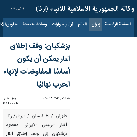
٩ آب ٢٠٢٦
الصفحة الرئيسية
إيران
العالم
آراء و حوارات
وسائط متعددة
عناوين الأخب
بزشكيان: وقف إطلاق
النار يمكن أن يكون
أساسًا للمفاوضات لإنهاء
الحرب نهائيًا
٠٨‏/٠٤‏/٢٠٢٦، ١٠:٣٨ م
رمز الخبر:
86122761
طهران / 8 نيسان / ابريل/ارنا-
أشار الرئيس الايراني مسعود
بزشكيان إلى وقف إطلاق النار