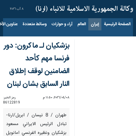
٨ آب ٢٠٢٦
الصفحة الرئيسية
إيران
العالم
آراء و حوارات
وسائط متعددة
عناوين الأخب
بزشكيان لـ ماكرون: دور
فرنسا مهم كأحد
الضامنين لوقف إطلاق
النار السابق بشان لبنان
٠٨‏/٠٤‏/٢٠٢٦، ١١:٥٠ م
رمز الخبر:
86122819
طهران / 8 نيسان / ابريل/ارنا-
تبادل الرئيس الايراني مسعود
بزشكيان ونظيره الفرنسي امانويل