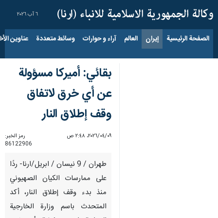
٦ آب ٢٠٢٦
الصفحة الرئيسية
إيران
العالم
آراء و حوارات
وسائط متعددة
عناوين الأخب
بقائي: أميركا مسؤولة
عن أي خرق لاتفاق
وقف إطلاق النار
٠٩‏/٠٤‏/٢٠٢٦، ٢:٤٨ ص
رمز الخبر:
86122906
طهران / 9 نيسان / ابريل/ارنا- ردًا
على ممارسات الكيان الصهيوني
منذ بدء وقف إطلاق النار، أكد
المتحدث باسم وزارة الخارجية