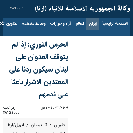
٩ آب ٢٠٢٦
الصفحة الرئيسية
إيران
العالم
آراء و حوارات
وسائط متعددة
عناوين الأخب
الحرس الثوري: إذا لم
یتوقف العدوان علی
لبنان سيكون ردنا على
المعتدین الاشرار باعثا
علی ندمهم
٠٩‏/٠٤‏/٢٠٢٦، ٣:٠٤ ص
رمز الخبر:
86122909