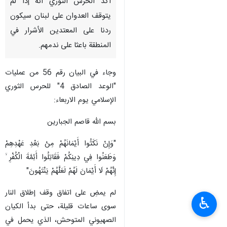
طهران / 9 نيسان / ابريل/ارنا-
اكد الحرس الثوري انه إذا لم
یتوقف العدوان علی لبنان سيكون
ردنا على المعتدين الأشرار في
المنطقة باعثا علی ندمهم.
وجاء في البيان رقم 56 من عمليات
"الوعد الصادق 4" للحرس الثوري
الإسلامي يوم الاربعاء:
بسم الله قاصم الجبارين
♿︎
"وَإِنْ نَكَثُوا أَيْمَانَهُمْ مِنْ بَعْدِ عَهْدِهِمْ
وَطَعَنُوا فِي دِينِكُمْ فَقَاتِلُوا أَئِمَّةَ الْكُفْرِ ۙ