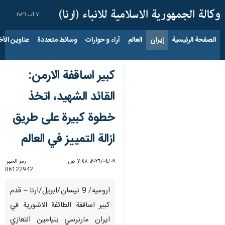
٧ آب ٢٠٢٦
الصفحة الرئيسية
إيران
العالم
آراء و حوارات
وسائط متعددة
عناوين الأخب
كبير اساقفة الارمن:
القائد الشهيد، اتخذ
خطوة كبيرة على طريق
ازالة التمييز في العالم
٠٩‏/٠٤‏/٢٠٢٦، ٧:٤٨ ص
رمز الخبر:
86122942
اروميه/ 9 نيسان/ابريل/ارنا – قدم
كبير اساقفة الطائفة الاشورية في
ايران مارنرسي بنيامين التعازي