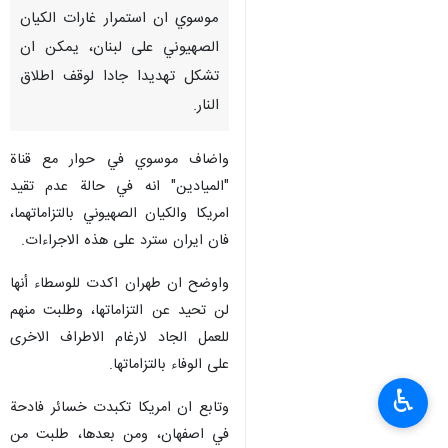
طهران/ 9 نيسان/ابريل/ارنا –
اعتبر مساعد شؤون المراسم
بمكتب رئاسة الجمهورية عباس
موسوي ان استمرار غارات الكيان
الصهيوني على لبنان، يمكن ان
تشكل تهديدا جادا لوقف اطلاق
النار.
واضاف موسوي في حوار مع قناة
"الميادين" انه في حالة عدم تقيد
امريكا والكيان الصهيوني بالتزاماتهما،
فان ايران سترد على هذه الاجراءات.
♿︎
واوضح ان طهران اكدت للوسطاء أنها