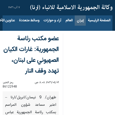
٧ آب ٢٠٢٦
الصفحة الرئيسية
إيران
العالم
آراء و حوارات
وسائط متعددة
عناوين الأخب
عضو مكتب رئاسة
الجمهورية: غارات الكيان
الصهيوني على لبنان،
تهدد وقف النار
٠٩‏/٠٤‏/٢٠٢٦، ٨:٠٨ ص
رمز الخبر:
86122948