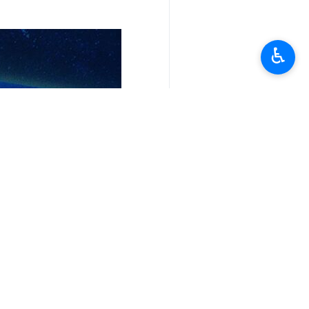
♿︎
تعليقك