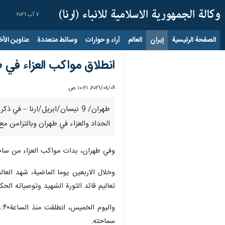
٧ آب ٢٠٢٦
الصفحة الرئيسية
إيران
العالم
آراء و حوارات
وسائط متعددة
عناوين الأخب
انطلاق مواكب العزاء في طه
٠٩‏/٠٤‏/٢٠٢٦، ١٠:٢١ ص
طهران/ 9 نيسان/ابريل/ارنا – 
الحداد والعزاء في طهران وبالتزامن مع ا
وفي طهران، بدات مواكب العزاء من ساحة
وخلال الاربعين يوما الماضية، شهد العا
تعاليم قائد الثورة الشهيد وتوصياته الحكي
سماحته.