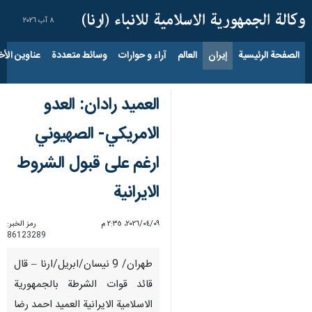
٨ آب ٢٠٢٦
الصفحة الرئيسية
إيران
العالم
آراء و حوارات
وسائط متعددة
عناوين الأخب
العميد رادان: العدو
الامريكي- الصهيوني
ارغم على قبول الشروط
الايرانية
٠٩‏/٠٤‏/٢٠٢٦، ٢:٣٥ م
رمز الخبر:
86123289
طهران/ 9 نيسان/ابريل/ارنا – قال
قائد قوات الشرطة بالجمهورية
الاسلامية الايرانية العميد احمد رضا