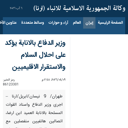
٦ آب ٢٠٢٦
الصفحة الرئيسية
إيران
العالم
آراء و حوارات
وسائط متعددة
عناوين الأخب
وزير الدفاع بالانابة يؤكد
على احلال السلام
والاستقرار الاقليميين
٠٩‏/٠٤‏/٢٠٢٦، ٢:٤٨ م
رمز الخبر:
86123301
طهران/ 9 نيسان/ابريل/ارنا –
اجرى وزير الدفاع واسناد القوات
المسلحة بالانابة العميد ابن ارضا،
اتصالين هاتفيين منفصلين مع