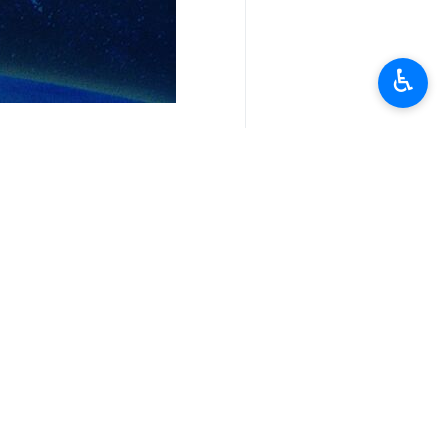
♿︎
أخبار ذات صلة
مقر "خاتم الأنبياء" يفند مزاعم "سنتكوم" حو
طهران / 12 نيسان / ابريل/ارنا- نفى المتحدث باسم مقر "خاتم الأنبياء (ص)" المركزي مزاعم قائد…
جاء في بيان مشترك للاركان العامة ومق
مقر "خاتم الأنبياء": تصريحات ترامب ال
مقر"خاتم الأنبياء": في حال استمرار اعتداءات 
طهران/10 نيسان/ أبريل/ إرنا- دعا مقر خاتم الأنبياء (ص) المركزي في بيان له، الشعب الإيراني إلى…
مقر "خاتم الأنبياء": سنوجه ردا ساحقا 
مقر "خاتم الأنبياء": تصريحات ترامب الوقحة لا
طهران / 7 نيسان / ابريل/ارنا- أكد المتحدث باسم مقر "خاتم الأنبياء (ص)" المركزي العقيد إبراهيم…