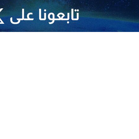
ل اقتراب ودخول السفن الحربية الأمريكية إلى مضيق هرمز
ر خاتم الانبياء (ص) المركزي : ندير مضيق هرمز بالمبادرة والحكمة
وقحة لا يمكنها التعويض عن الهزائم المذلة لقواته
العدو على لبنان فسنوجه له ردا قاصما ومؤلما
وانتقاميا على تكرار الهجمات على الأهداف المدنية
 يمكنها التعويض عن الهزائم المذلة لقواته