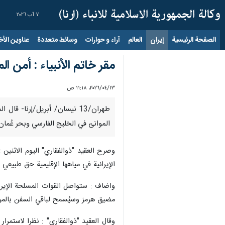
٧ آب ٢٠٢٦
الصفحة الرئيسية
إيران
العالم
آراء و حوارات
وسائط متعددة
عناوين الأخب
مقر خاتم الأنبياء : أمن ا
١٣‏/٠٤‏/٢٠٢٦، ١١:١٨ ص
طهران/13 نیسان/ أبریل/إرنا-
الموانئ في الخليج الفارسي وبحر عُمان
وصرح العقيد "ذوالفقاري" اليوم الاثنين : 
الإيرانية في مياهها الإقليمية حق طبيعي 
واضاف : ستواصل القوات المسلحة الإيراني
مضيق هرمز وسيُسمح لباقي السفن بالمرور 
وقال العقيد "ذوالفقاري" : نظرا لاستمرار