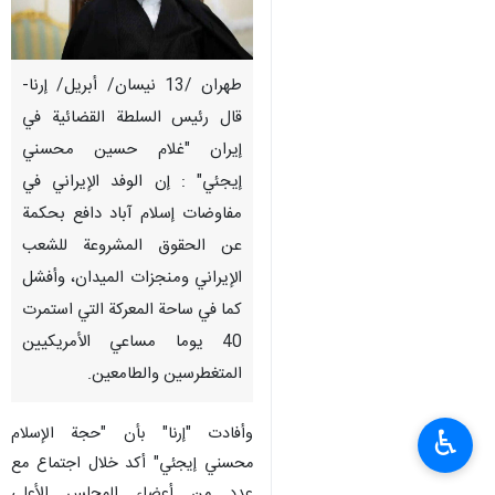
طهران /13 نيسان/ أبريل/ إرنا-
قال رئيس السلطة القضائية في
إيران "غلام حسين محسني
إيجئي" : إن الوفد الإيراني في
مفاوضات إسلام آباد دافع بحكمة
عن الحقوق المشروعة للشعب
الإيراني ومنجزات الميدان، وأفشل
كما في ساحة المعركة التي استمرت
40 يوما مساعي الأمريكيين
المتغطرسين والطامعين.
وأفادت "إرنا" بأن "حجة الإسلام
♿︎
محسني إيجئي" أكد خلال اجتماع مع
عدد من أعضاء المجلس الأعلى