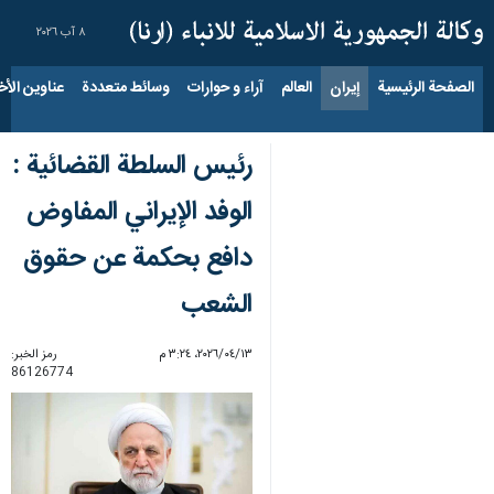
٨ آب ٢٠٢٦
الصفحة الرئيسية
إيران
العالم
آراء و حوارات
وسائط متعددة
عناوين الأخب
رئیس السلطة القضائية :
الوفد الإيراني المفاوض
دافع بحكمة عن حقوق
الشعب
١٣‏/٠٤‏/٢٠٢٦، ٣:٢٤ م
رمز الخبر:
86126774