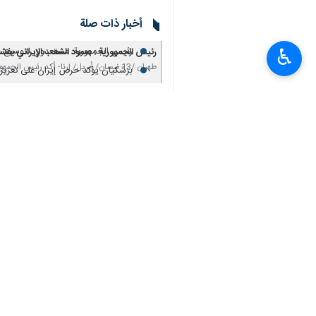
طهران/13 نيسان /أبريل/ إرنا- أدان رئيس الجمهورية "مسعود بزشكيان"، إساءة الرئيس الأمريكي "دونالد ترامب" الى زعيم الكنسية الكاثوليكية في العالم "البابا لاوون الرابع عشر".
♿︎
وأفادت "إرنا" بأن الرئيس "بزشكيان" كت
انتهاك حرمة السيد المسيح (ع)، نبي السل
وتعقيبا على تصريحات ترامب، اكد رئيس ا
ترامب.
وكان ترامب قد وجه انتقادا لاذعا لزعيم 
انتهى**9365
إيران
سياسة
٠ Persons