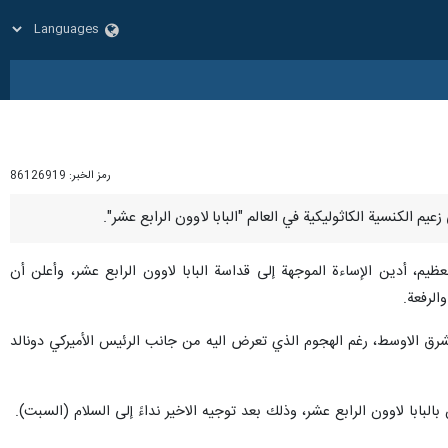
رمز الخبر:
86126919