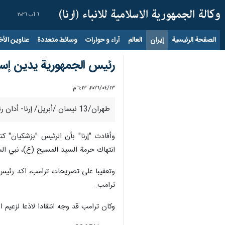
٦ آب ٢٠٢٦
الصفحة الرئيسية
إيران
العالم
آراء و حوارات
وسائط متعددة
عناوين الأخب
رئيس الجمهورية يدين إساءة
١٣‏/٠٤‏/٢٠٢٦، ٦:١٣ م