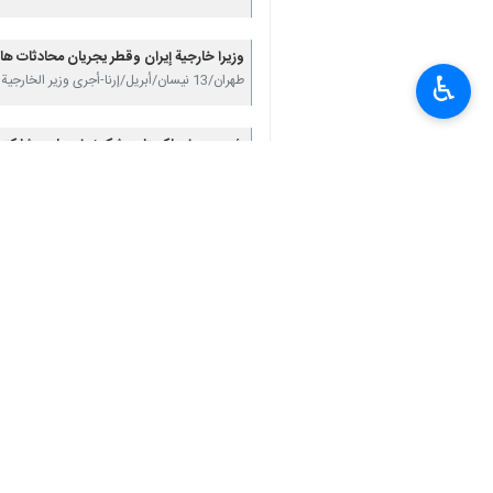
وزيرا خارجية إيران وقطر يجريان محادثات ها
♿︎
طهران/13 نیسان/أبریل/إرنا-أجرى وزير الخارجية الإيراني، عباس عراقجي، مباحثات هاتفية مع نظيره…
رئيس وزراء باكستان يشكر إيران على مشاركته
إسلام آباد/11 نيسان/أبريل/ إرنا-أعرب رئيس وزراء باكستان "شهباز شريف"، خلال لقائه وفدا رفيع…
عراقجي: قرار إيران بقبول وقف إطلاق النار 
طهران/11 نيسان /أبريل/إرنا- قال وزير الخارجية الإيراني"عباس عراقجي" إن قرار الجمهورية الإسلامية…
تعليقك