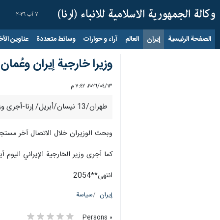
٧ آب ٢٠٢٦
الصفحة الرئيسية
إيران
العالم
آراء و حوارات
وسائط متعددة
عناوين الأخب
وزيرا خارجية إيران وعُمان 
١٣‏/٠٤‏/٢٠٢٦، ٧:٤٢ م
طهران/13 نيسان/أبريل/ إرنا-أجرى وزير الخارجية الإيراني، عباس عراقجي، ونظيره العُماني بدر البوسعيدي، اتصالاً هاتفياً اليوم الاثنين، في إطار استمرار المشاورات الثنائية بين الجانبين.
وبحث الوزيران خلال الاتصال آخر مستجدا
كما أجرى وزير الخارجية الإيراني اليوم 
انتهى**2054
إيران
سياسة
٠ Persons