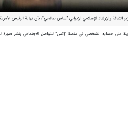
وينة على حسابه الشخصي في منصة "إكس" للتواصل الاجتماعي بنشر صورة لـ"ت
له عن ادعاء الألوهية سوى خطوة واحدة! .. وهذه هي نهاية طريق الفراعنة.
الكنسية الكاثوليكية، قائلا في حديث مع صحافيين الأحد، أنه ليس من المعجبين با