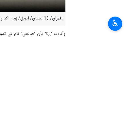
طهران/ 13 نيسان/ أبريل/ إرنا- اكد وزير الثقافة والإرشاد الإسلامي الإيراني "عباس صالحي"، بأن نهاية الرئيس الأمريكي "دونالد ترامب" ستكون كنهاية الفراعنة.
♿︎
وأفادت "إرنا" بأن "صالحي" قام في تد
نفسه "المسيح ترامب"، ويبدو أنه لا يفص
وكان ترامب قد وجه انتقادا لاذعا لزعيم 
انتهى**9365
إيران
سياسة
٠ Persons
سمات
سيد عباس صالحي
إيران