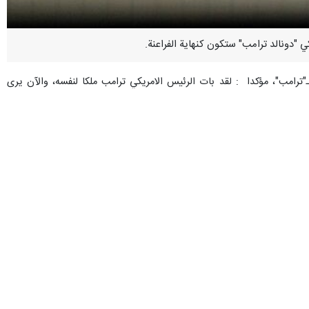
رامب"، مؤكدا : لقد بات الرئيس الامريكي ترامب ملكا لنفسه، والآن يرى
لبابا لاوون الرابع عشر، وذلك بعد توجيه الاخير نداءً إلى السلام (السبت).