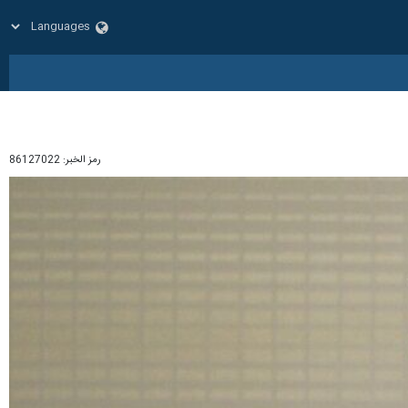
رمز الخبر:
86127022