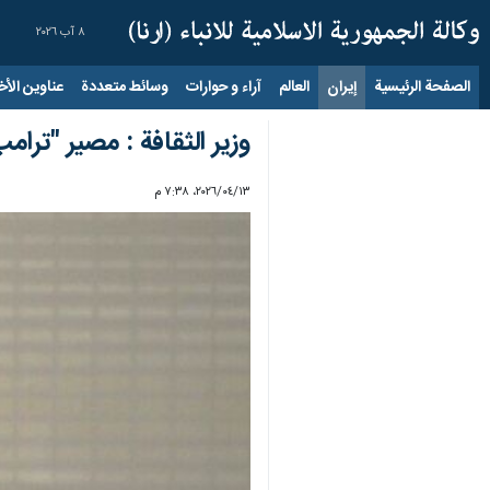
٨ آب ٢٠٢٦
الصفحة الرئيسية
إيران
العالم
آراء و حوارات
وسائط متعددة
عناوين الأخب
وزير الثقافة : مصير "ترام
١٣‏/٠٤‏/٢٠٢٦، ٧:٣٨ م