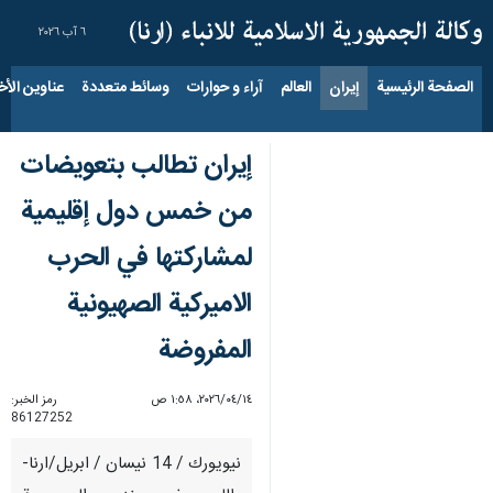
٦ آب ٢٠٢٦
الصفحة الرئيسية
إيران
العالم
آراء و حوارات
وسائط متعددة
عناوين الأخب
إيران تطالب بتعويضات
من خمس دول إقليمية
لمشاركتها في الحرب
الاميركية الصهيونية
المفروضة
١٤‏/٠٤‏/٢٠٢٦، ١:٥٨ ص
رمز الخبر:
86127252
نيويورك / 14 نيسان / ابريل/ارنا-