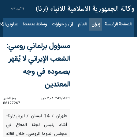
٩ آب ٢٠٢٦
الصفحة الرئيسية
إيران
العالم
آراء و حوارات
وسائط متعددة
عناوين الأخب
مسؤول برلماني روسي:
الشعب الإيراني لا يُقهر
بصموده في وجه
المعتدين
١٤‏/٠٤‏/٢٠٢٦، ٣:٠٨ ص
رمز الخبر:
86127267
طهران / 14 نيسان / ابريل/ارنا-
أشاد رئيس لجنة الدفاع في
مجلس الدوما الروسي، خلال لقائه