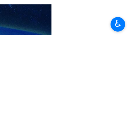
♿︎
تعليقك