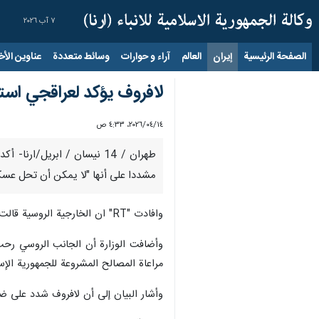
٧ آب ٢٠٢٦
الصفحة الرئيسية
إيران
العالم
آراء و حوارات
وسائط متعددة
عناوين الأخب
لافروف يؤكد لعراقجي است
١٤‏/٠٤‏/٢٠٢٦، ٤:٣٣ ص
طهران / 14 نيسان / ابريل/
مشددا على أنها "لا يمكن أن تحل عسكر
وافادت "RT" ان الخارجية الروسية قالت في بيان، إن عراقجي أطلع لافروف على تفاصيل المفاوضات الإيرانية الأمريكية التي جرت في إسلام آباد في الحادي عشر من أبريل الجاري.
وأضافت الوزارة أن الجانب الروسي رحب ب
مراعاة المصالح المشروعة للجمهورية الإسلا
وأشار البيان إلى أن لافروف شدد على ضرو