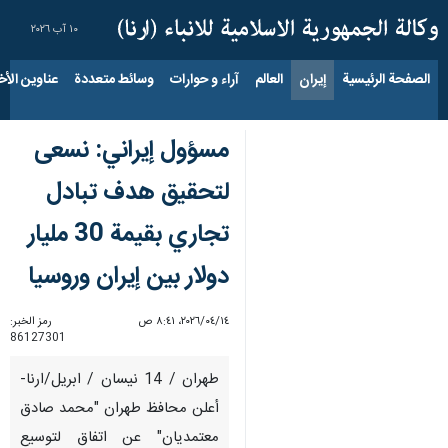
١٠ آب ٢٠٢٦
الصفحة الرئيسية
إيران
العالم
آراء و حوارات
وسائط متعددة
عناوين الأخب
مسؤول إيراني: نسعى
لتحقيق هدف تبادل
تجاري بقيمة 30 مليار
دولار بين إيران وروسيا
١٤‏/٠٤‏/٢٠٢٦، ٨:٤١ ص
رمز الخبر:
86127301
طهران / 14 نيسان / ابريل/ارنا-
أعلن محافظ طهران "محمد صادق
معتمدیان" عن اتفاق لتوسيع