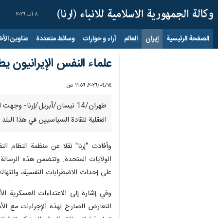
٨ آب ٢٠٢٦
الصفحة الرئيسية
إيران
العالم
آراء و حوارات
وسائط متعددة
عناوين الأخب
علماء النفس الإيرانيون يط
١٤‏/٠٤‏/٢٠٢٦، ١١:٥٦ ص
طهران/14 نيسان/أبريل/إرنا- و
العقلية للقادة السياسيين في هذا البلد
وأفادت "إرنا" نقلا عن منظمة النظام 
الولايات المتحدة. وتتضمن هذه الرسالة ا
على إحداث الاضطرابات النفسية، وانتهاك
وفي إشارة إلی الاعتداءات العسكرية الأمر
التعارض الصارخ لهذه الإجراءات مع الأه