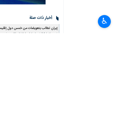
أخبار ذات صلة
♿︎
إيران تطالب بتعويضات من خمس دول إقليمية 
نيويورك / 14 نيسان / ابريل/ارنا- طالب سفير ومندوب الجمهورية الإسلامية الإيرانية الدائم لدى…
السفير إيرواني: الحصار البحري الأمريكي انته
نيويورك / 14 نيسان / ابريل/ارنا- صرح أمير سعيد إيرواني، سفير ومندوب الجمهورية الإسلامية الإيرانية…
الصين تعتبر السياسات الحربية الأمريكية سببا
طهران/13 نیسان/أبریل/إرنا-أكد المتحدث باسم وزارة الخارجية الصينية، رداً على التهديدات الجديدة…
قاليباف يوجه رسالة للشعب الأمريكي: سوف تحن
طهران / 13 نیسان / أبریل / إرنا - في رد فعل على تهديدات ترامب بإغلاق مضيق هرمز وجه رئيس مجلس…