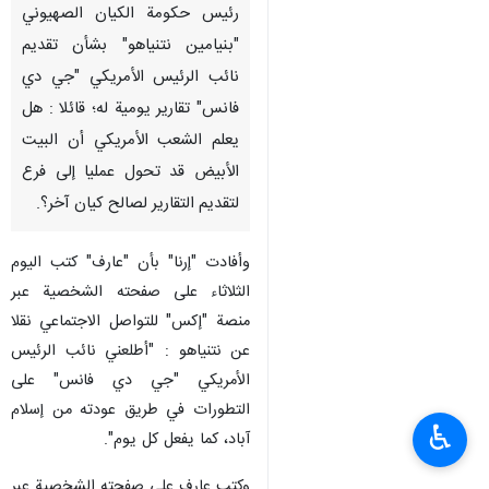
رئيس حكومة الكيان الصهيوني
"بنيامين نتنياهو" بشأن تقديم
نائب الرئيس الأمريكي "جي دي
فانس" تقارير يومية له؛ قائلا : هل
يعلم الشعب الأمريكي أن البيت
الأبيض قد تحول عمليا إلى فرع
لتقديم التقارير لصالح كيان آخر؟.
وأفادت "إرنا" بأن "عارف" كتب اليوم
الثلاثاء على صفحته الشخصية عبر
منصة "إكس" للتواصل الاجتماعي نقلا
عن نتنياهو : "أطلعني نائب الرئيس
الأمريكي "جي دي فانس" على
التطورات في طريق عودته من إسلام
♿︎
آباد، كما يفعل كل يوم".
وكتب عارف على صفحته الشخصية عبر