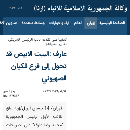
٨ آب ٢٠٢٦
الصفحة الرئيسية
إيران
العالم
آراء و حوارات
وسائط متعددة
عناوين الأخب
تعقيبا على تقديم نائب الرئيس الأمريكي
تقارير لنتنياهو؛
عارف :البيت الابيض قد
تحول إلى فرع للكيان
الصهيوني
١٤‏/٠٤‏/٢٠٢٦، ٢:٣٩ م
رمز الخبر:
86127537
طهران/ 14 نيسان أبريل/إرنا- علق
النائب الأول لرئيس الجمهورية
"محمد رضا عارف" على تصريحات