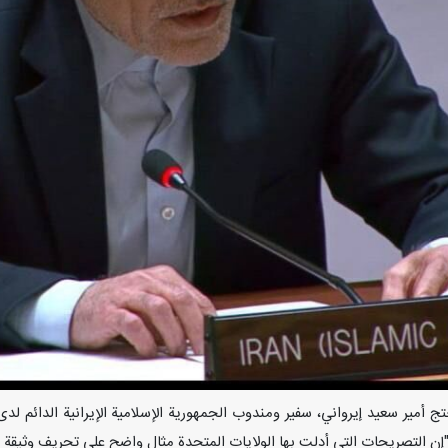
يل/ارنا- احتج أمير سعيد إيرواني، سفير ومندوب الجمهورية الإسلامية الإيرانية الدا
"إن التصريحات التي أدلت بها الولايات المتحدة مثال واضح على تحريف وثيقة ر