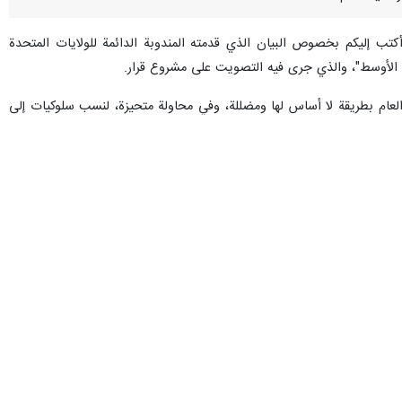
أكتب إليكم بخصوص البيان الذي قدمته المندوبة الدائمة للولايات المتحدة
ين العام بطريقة لا أساس لها ومضللة، وفي محاولة متحيزة، لنسب سلوكيات إلى
أكد" أن الجمهورية الإسلامية الإيرانية أخفت معدات عسكرية في مستشفيات
ا يتضمن هذا التقرير أيّ إشارة، صريحةً كانت أم ضمنية، إلى جمهورية إيران
للأمم المتحدة.
وأكّد سفير إيران لدى الأمم المتحدة أن هذا السلوك غير المسؤول، ولا سيما من قِبَل ممثلة لدولةٍ عضوٍ دائمٍ في مجلس الأمن، يُثير مخاوفَ قانونيةً ومؤسسيةً جدّية. ووفقًا للمادة 2، الفقرة 2، من
امتناع عن أيّ تضليلٍ أو تحريفٍ أو إساءةٍ لاستخدام إجراءات الأمم المتحدة".
لأمن، حيث لا غنى عن الدقة والوضوح والاحترام الكامل لسلامة وثائق الأمم