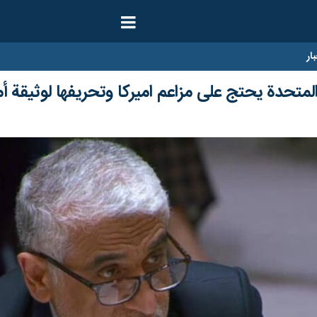
ار
 المتحدة يحتج على مزاعم اميركا وتحريفها لوثيقة أ