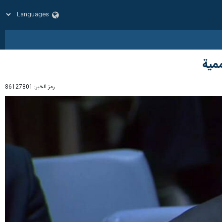
ممية
رمز الخبر:
86127801