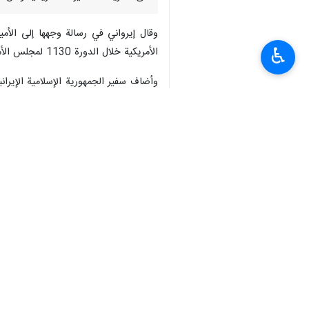
وقال إيرواني في رسالة وجهها إلى الأم
♿︎
الأمريكية خلال الدورة 1130 لمجلس الأمن، المنعقدة في 7 أبريل/نيسان 2026، ضمن جدول أعمال "الوضع في الشرق الأوسط"، والذي جرى فيه التصويت على مشروع قرار.
وأضاف سفير الجمهورية الإسلامية الإيران
الجمهورية الإسلامية الإيرانية لم يتم ذكره
وأضاف المندوب الإيراني لدى الأمم الم
ومدارس ومناطق سكنية، وأنها تستخدم ال
وأوضح إيرواني: التقرير المذكور هو تقر
الإسلامية في سياق الادعاءات المطروحة. و
ميثاق الأمم المتحدة، فإنّ جميع الأعضاء م
وتابع إيرواني قائلًا: "يُلزم هذا المبدأ 
وأضاف سفير جمهورية إيران الإسلامية لد