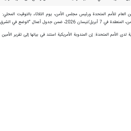
ين العام للأمم المتحدة ورئيس مجلس الأمن، يوم الثلاثاء بالتوقيت المحلي: 
ية لدى الأمم المتحدة: إن المندوبة الأمريكية استند في بيانها إلى تقرير الأم
ا ولا تاكيدها في التقرير.
تحدة: لقد زعمت (السفيرة الأمريكية لدى الأمم المتحدة) أن الأمين العام "
مدنيين لأغراض دعائية.
يرٌ موضوعيٌّ حول حماية المدنيين في النزاعات المسلحة، وله نطاقٌ عالميٌّ. ل
لذلك، تُعدّ تصريحات الولايات المتحدة مثالًا واضحًا على تحريف وثيقةٍ رسميةٍ 
ُلزمون بالوفاء بالتزاماتهم بحسن نية.
الدول الأعضاء بالتصرّف بنزاهةٍ وحسن نيةٍ في تنفيذ التزاماتها بموجب الميثاق، وال
ى الأمم المتحدة: "يشمل هذا الالتزام بالضرورة مشاركتهم في مفاوضات مجلس ا