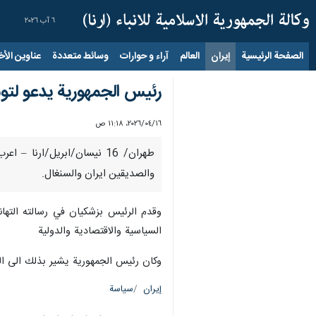
٦ آب ٢٠٢٦
الصفحة الرئيسية
إيران
العالم
آراء و حوارات
وسائط متعددة
عناوين الأخب
رئيس الجمهورية يدعو لتوس
١٦‏/٠٤‏/٢٠٢٦، ١١:١٨ ص