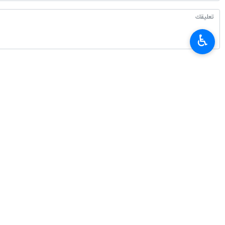
طهران/ 16 نيسان/ابريل/ار
♿︎
والصديقين ايران والسنغال.
وقدم الرئيس بزشكيان في رسالته التهان
السياسية والاقتصادية والدولية
وكان رئيس الجمهورية يشير بذلك الى الطا
إيران
سياسة
٠ Persons