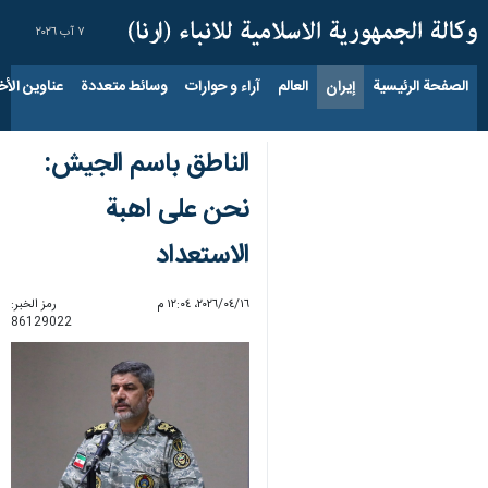
٧ آب ٢٠٢٦
الصفحة الرئيسية
إيران
العالم
آراء و حوارات
وسائط متعددة
عناوين الأخب
الناطق باسم الجيش:
نحن على اهبة
الاستعداد
١٦‏/٠٤‏/٢٠٢٦، ١٢:٠٤ م
رمز الخبر:
86129022