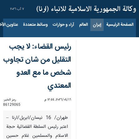
٧ آب ٢٠٢٦
الصفحة الرئيسية
إيران
العالم
آراء و حوارات
وسائط متعددة
عناوين الأخب
رئيس القضاء: لا يجب
التقليل من شان تجاوب
شخص ما مع العدو
المعتدي
١٦‏/٠٤‏/٢٠٢٦، ١٢:٥٤ م
رمز الخبر:
86129065
طهران/ 16 نيسان/ابريل/ارنا –
اعتبر رئيس السلطة القضائية حجة
الاسلام والمسلمين غلام حسين