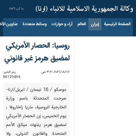
١٠ آب ٢٠٢٦
الصفحة الرئيسية
إيران
العالم
آراء و حوارات
وسائط متعددة
عناوين الأخب
روسيا: الحصار الأمريكي
لمضيق هرمز غير قانوني
١٧‏/٠٤‏/٢٠٢٦، ٣:٢١ ص
رمز الخبر:
86129494
موسكو / 16 نيسان / ابريل/ارنا-
صرحت المتحدثة باسم وزارة
الخارجية الروسية، ماريا زاخاروفا ،
يوم الخميس، إن الحصار الأمريكي
لمضيق هرمز ينتهك ميثاق الأمم
المتحدة والقانون الدولي، ولا