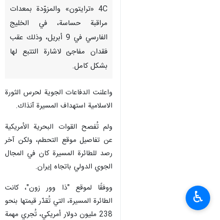
طهران / 17 نيسان / ابريل/ارنا-
أقرت الولايات المتحدة أخيرًا بانها
فقدت طائرة مسيرة من طراز MQ-
4C «ترايتون» والمزوّدة بمعدات
مراقبة حساسة، في الخليج
الفارسي في 9 أبريل، وذلك عقب
فقدان مفاجئ لاشارة التتبع لها
بشكل كامل.
واعلنت الدفاعات الجوية لحرس الثورة
الاسلامية استهداف المسيرة آنذاك.
ولم تُفصح القوات البحرية الأمريكية
♿︎
عن تفاصيل موقع التحطم، ولكن آخر
رصد للطائرة المسيرة كان في المجال