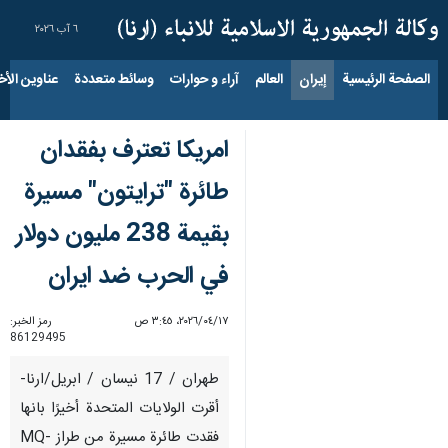
٦ آب ٢٠٢٦
الصفحة الرئيسية
إيران
العالم
آراء و حوارات
وسائط متعددة
عناوين الأخب
امريكا تعترف بفقدان
طائرة "ترايتون" مسيرة
بقيمة 238 مليون دولار
في الحرب ضد ايران
١٧‏/٠٤‏/٢٠٢٦، ٣:٤٥ ص
رمز الخبر:
86129495