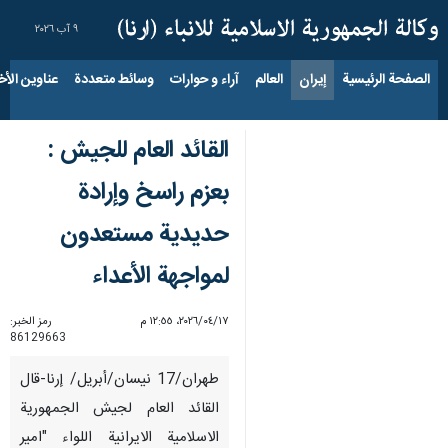
٩ آب ٢٠٢٦
الصفحة الرئيسية
إيران
العالم
آراء و حوارات
وسائط متعددة
عناوين الأخب
القائد العام للجيش :
بعزم راسخ وإرادة
حدیدیة مستعدون
لمواجهة الأعداء
١٧‏/٠٤‏/٢٠٢٦، ١٢:٥٥ م
رمز الخبر:
86129663
طهران/17 نيسان/أبریل/ إرنا-قال
القائد العام لجيش الجمهورية
الاسلامية الايرانية اللواء "امير