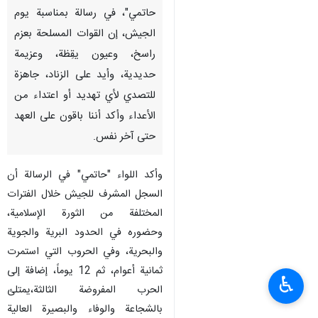
حاتمي"، في رسالة بمناسبة يوم
الجيش، إن القوات المسلحة بعزم
راسخ، وعيون يقِظة، وعزیمة
حدیدیة، وأيد على الزناد، جاهزة
للتصدي لأي تهديد أو اعتداء من
الأعداء وأکد أننا باقون على العهد
حتى آخر نفس.
وأكد اللواء "حاتمي" في الرسالة أن
السجل المشرف للجيش خلال الفترات
المختلفة من الثورة الإسلامية،
وحضوره في الحدود البرية والجوية
والبحرية، وفي الحروب التي استمرت
ثمانية أعوام، ثم 12 يوماً، إضافة إلى
♿︎
الحرب المفروضة الثالثة،يمتلئ
بالشجاعة والوفاء والبصيرة العالية