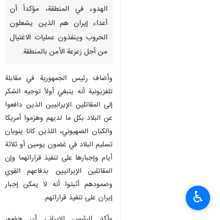
الهدوء في المنطقة، مؤكداً أن
أعداء إيران هم الذين يشعلون
الحروب وينفذون عمليات الاغتيال
من أجل زعزعة الأمن بالمنطقة.
وأضاف رئیس الجمهوریة في مقابلة
تلفزيونية أنه ينبغي أولاً توجيه الشكر
إلى المقاتلين الإيرانيين الذين دافعوا
عن البلاد بكل ما لديهم وهزموا أمريكا
والكيان الصهيوني، اللذين کانا ینویان
تسليم البلاد في غضون يومين أو ثلاثة
أيام وإجبارها على تنفيذ قراراتهما وإن
المقاتلين الإيرانيين بدفاعهم القوي
وصمودهم أثبتوا أنه لا يمكن إجبار
♿︎
إيران على تنفيذ قراراتهم.
وأكد الرئيس الإيراني أن حضور