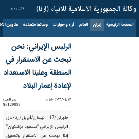
٩ آب ٢٠٢٦
الصفحة الرئيسية
إيران
العالم
آراء و حوارات
وسائط متعددة
عناوين الأخب
الرئیس الإیراني: نحن
نبحث عن الاستقرار في
المنطقة وعلينا الاستعداد
لإعادة إعمار البلاد
١٧‏/٠٤‏/٢٠٢٦، ٤:١٠ م
رمز الخبر:
86129829
طهران/17 نیسان/أبریل/إرنا-قال
الرئيس الإيراني "مسعود بزشكيان"
إننا نبحث عن الاستقرار وتحقيق