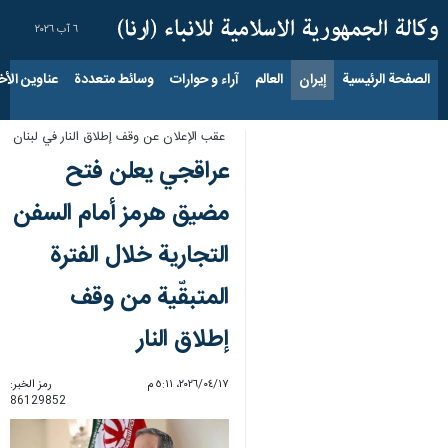
٦ آب ٢٠٢٦
الصفحة الرئيسية
إيران
العالم
آراء و حوارات
وسائط متعددة
عناوين الأخب
عقب الإعلان عن وقف إطلاق النار في لبنان
عراقجي يعلن فتح
مضيق هرمز أمام السفن
التجارية خلال الفترة
المتبقّية من وقف
إطلاق النار
١٧‏/٠٤‏/٢٠٢٦، ٥:١١ م
رمز الخبر:
86129852