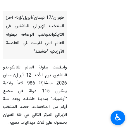
طهران/17 نيسان/أبریل/إرنا- احرز
المنتخب الإيراني للناشئين في
التايكواندو،لقب الوصافة ببطولة
العالم التي اقيمت في العاصمة
الأوزبكية "طشقند".
وانطلقت بطولة العالم للتايكواندو
للناشئين یوم الأحد 12 أبريل/نيسان
2026 ،بمشاركة 986 لاعباً ولاعبة
يمثلون 115 دولة في مجمع
"أولمبيك" بمدينة طشقند وبعد ستة
أيام من المنافسات، حصد المنتخب
الإيراني المركز الثاني في فئة الفتیان
♿︎
بحصوله علی ثلاث ميداليات ذهبية.