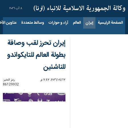
٨ آب ٢٠٢٦
الصفحة الرئيسية
إيران
العالم
آراء و حوارات
وسائط متعددة
عناوين الأخب
إيران تحرز لقب وصافة
بطولة العالم للتايكواندو
للناشئين
١٧‏/٠٤‏/٢٠٢٦، ٧:٤٧ م
رمز الخبر:
86129932