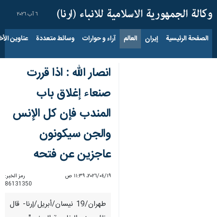
٦ آب ٢٠٢٦
الصفحة الرئيسية
إيران
العالم
آراء و حوارات
وسائط متعددة
عناوين الأخب
انصار الله : اذا قررت
صنعاء إغلاق باب
المندب فإن كل الإنس
والجن سيكونون
عاجزين عن فتحه
١٩‏/٠٤‏/٢٠٢٦، ١١:٣٩ ص
رمز الخبر:
86131350
طهران/19 نیسان/أبریل/إرنا- قال