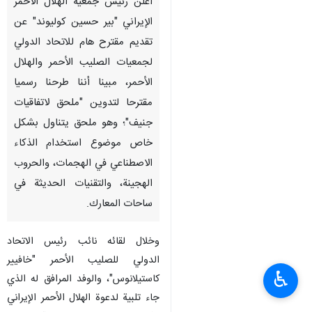
طهران/19 أبريل/نيسان/إرنا-
أعلن رئيس جمعية الهلال الأحمر
الإيراني "بير حسين كوليوند" عن
تقديم مقترح هام للاتحاد الدولي
لجمعيات الصليب الأحمر والهلال
الأحمر، مبينا أننا طرحنا رسميا
مقترحا لتدوين "ملحق لاتفاقيات
جنيف"؛ وهو ملحق يتناول بشكل
خاص موضوع استخدام الذكاء
الاصطناعي في الهجمات، والحروب
♿︎
الهجينة، والتقنيات الحديثة في
ساحات المعارك.