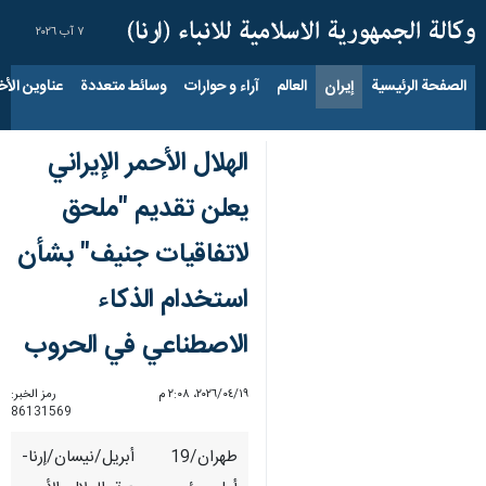
٧ آب ٢٠٢٦
الصفحة الرئيسية
إيران
العالم
آراء و حوارات
وسائط متعددة
عناوين الأخب
الهلال الأحمر الإيراني
يعلن تقديم "ملحق
لاتفاقيات جنيف" بشأن
استخدام الذكاء
الاصطناعي في الحروب
١٩‏/٠٤‏/٢٠٢٦، ٢:٠٨ م
رمز الخبر:
86131569